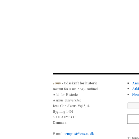
Temp
- tidsskrift for historie
Anme
Arki
Institut for Kultur og Samfund
Nor
Afd. for Historie
Aarhus Universitet
Jens Chr. Skous Vej 5, 4.
Bygning 1461
8000 Aarhus C
Danmark
E-mail:
temphist@cas.au.dk
Til top