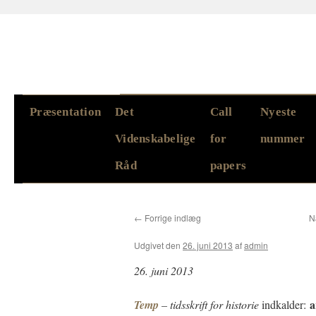
Hop
Præsentation
Det
Call
Nyeste
til
Videnskabelige
for
nummer
indhold
Råd
papers
←
Forrige indlæg
N
Udgivet den
26. juni 2013
af
admin
26. juni 2013
a
Temp
– tidsskrift for historie
indkalder: