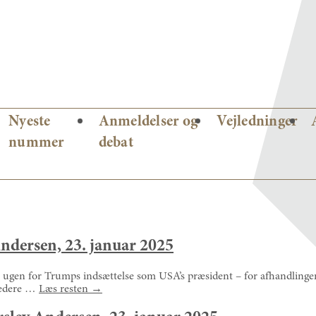
Nyeste
Anmeldelser og
Vejledninger
nummer
debat
Andersen, 23. januar 2025
å ugen for Trumps indsættelse som USA’s præsident – for afhandlingen 
bredere …
Læs resten
→