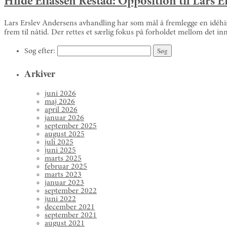
Hilde Eliassen Restad: Opposition til Lars E
Lars Erslev Andersens avhandling har som mål å fremlegge en idéhist
frem til nåtid. Der rettes et særlig fokus på forholdet mellom det i
Søg efter:
Arkiver
juni 2026
maj 2026
april 2026
januar 2026
september 2025
august 2025
juli 2025
juni 2025
marts 2025
februar 2025
marts 2023
januar 2023
september 2022
juni 2022
december 2021
september 2021
august 2021