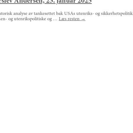
rslev Andersen, 23. januar 2025
orisk analyse av tankesettet bak USAs utenriks- og sikkerhetspolitikk
nnen- og utenrikspolitiske og …
Læs resten
→