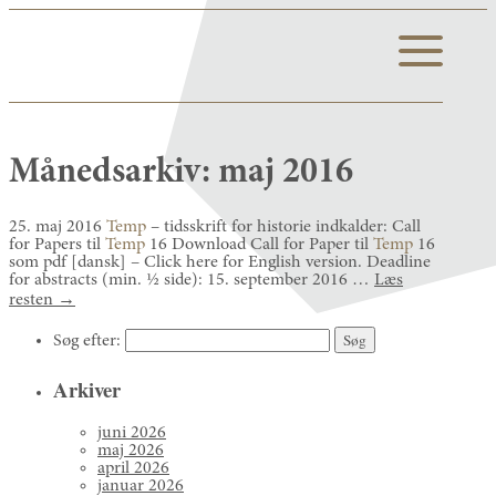
Månedsarkiv:
maj 2016
25. maj 2016
Temp
– tidsskrift for historie indkalder: Call
for Papers til
Temp
16 Download Call for Paper til
Temp
16
som pdf [dansk] – Click here for English version. Deadline
for abstracts (min. ½ side): 15. september 2016 …
Læs
resten
→
Søg efter:
Arkiver
juni 2026
maj 2026
april 2026
januar 2026