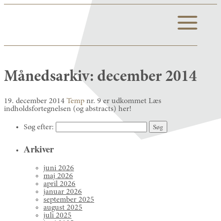
Månedsarkiv:
december 2014
19. december 2014
Temp
nr. 9 er udkommet Læs
indholdsfortegnelsen (og abstracts) her!
Søg efter:
Arkiver
juni 2026
maj 2026
april 2026
januar 2026
september 2025
august 2025
juli 2025