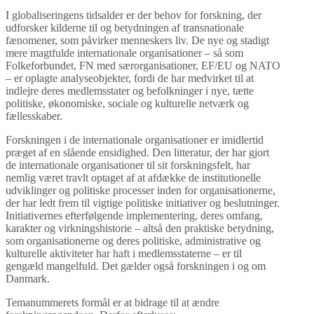
I globaliseringens tidsalder er der behov for forskning, der
udforsker kilderne til og betydningen af transnationale
fænomener, som påvirker menneskers liv. De nye og stadigt
mere magtfulde internationale organisationer – så som
Folkeforbundet, FN med særorganisationer, EF/EU og NATO
– er oplagte analyseobjekter, fordi de har medvirket til at
indlejre deres medlemsstater og befolkninger i nye, tætte
politiske, økonomiske, sociale og kulturelle netværk og
fællesskaber.
Forskningen i de internationale organisationer er imidlertid
præget af en slående ensidighed. Den litteratur, der har gjort
de internationale organisationer til sit forskningsfelt, har
nemlig været travlt optaget af at afdække de institutionelle
udviklinger og politiske processer inden for organisationerne,
der har ledt frem til vigtige politiske initiativer og beslutninger.
Initiativernes efterfølgende implementering, deres omfang,
karakter og virkningshistorie – altså den praktiske betydning,
som organisationerne og deres politiske, administrative og
kulturelle aktiviteter har haft i medlemsstaterne – er til
gengæld mangelfuld. Det gælder også forskningen i og om
Danmark.
Temanummerets formål er at bidrage til at ændre