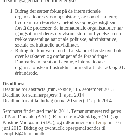
forskningsagendaen. Derfor efterlyses:
Bidrag der sætter fokus på de internationale
organisationers virkningshistorie, og som diskuterer,
hvordan man teoretisk, metodisk og begrebsligt kan
forstå de processer, de internationale organisationer har
igangsat, med deres utvivlsomt store indflydelse på en
række væsentlige nationale politiske, administrative,
sociale og kulturelle udviklinger.
Bidrag der kan være med til at skabe et første overblik
over karakteren og omfanget af de forandringer
Danmarks integration i den nye internationale
organisatoriske infrastruktur har medført i det 20. og 21.
århundrede.
Deadlines:
Deadline for abstracts (min. ½ side): 15. september 2013
Deadline for seminarpapers: 1. april 2014
Deadline for artikelbidrag (max. 20 sider): 15. juli 2014
Seminaret finder sted medio 2014. Temanummeret redigeres
af Poul Duedahl (AAU), Karen Gram-Skjoldager (AU) og
Kristine Midtgaard (SDU), og udkommer som
Temp
nr. 10 i
juni 2015. Bidrag og eventuelle spørgsmål sendes til
temphist@hum.au.dk