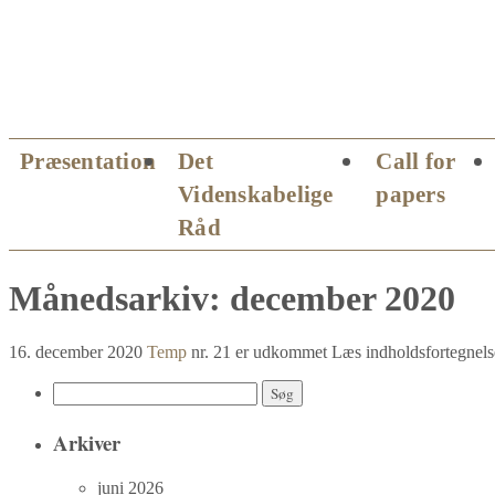
Hop
Præsentation
Det
Call for
til
Videnskabelige
papers
indhold
Råd
Månedsarkiv:
december 2020
16. december 2020
Temp
nr. 21 er udkommet Læs indholdsfortegnelsen
Søg
efter:
Arkiver
juni 2026