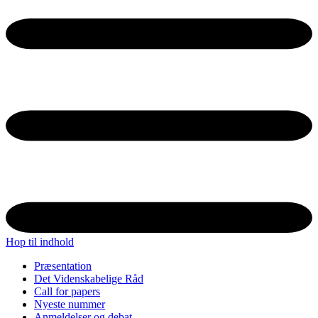
Hop til indhold
Præsentation
Det Videnskabelige Råd
Call for papers
Nyeste nummer
Anmeldelser og debat