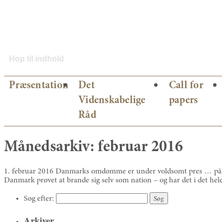
Hop til indhold
Præsentation
Det
Call for
Videnskabelige
papers
Råd
Månedsarkiv:
februar 2016
1. februar 2016 Danmarks omdømme er under voldsomt pres … på gru
Danmark prøvet at brande sig selv som nation – og har det i det he
Søg efter:
Arkiver