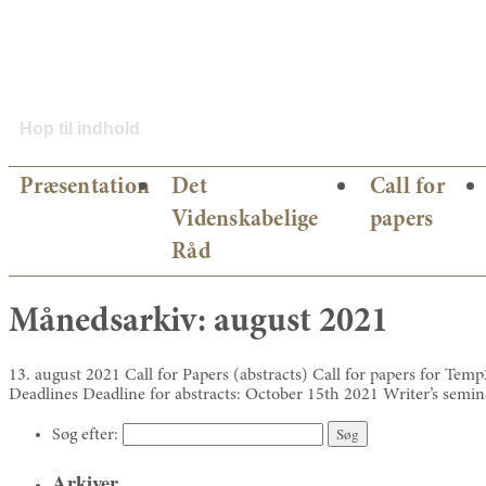
Hop til indhold
Præsentation
Det
Call for
Videnskabelige
papers
Råd
Månedsarkiv:
august 2021
13. august 2021 Call for Papers (abstracts) Call for papers for Tem
Deadlines Deadline for abstracts: October 15th 2021 Writer’s sem
Søg efter:
Arkiver