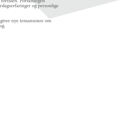
e fortiden. Forskningen
erdagserfaringer og personlige
giver nye temanumre om
ug.