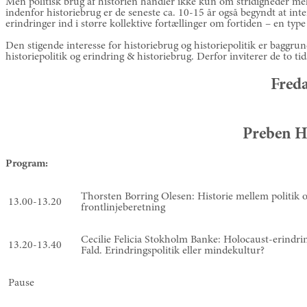
Men politisk brug af historien handler ikke kun om stridigheder mel
indenfor historiebrug er de seneste ca. 10-15 år også begyndt at inte
erindringer ind i større kollektive fortællinger om fortiden – en type
Den stigende interesse for historiebrug og historiepolitik er baggrun
historiepolitik og erindring & historiebrug. Derfor inviterer de to tid
Freda
Preben H
Program:
Thorsten Borring Olesen: Historie mellem politik 
13.00-13.20
frontlinjeberetning
Cecilie Felicia Stokholm Banke: Holocaust-erindri
13.20-13.40
Fald. Erindringspolitik eller mindekultur?
Pause