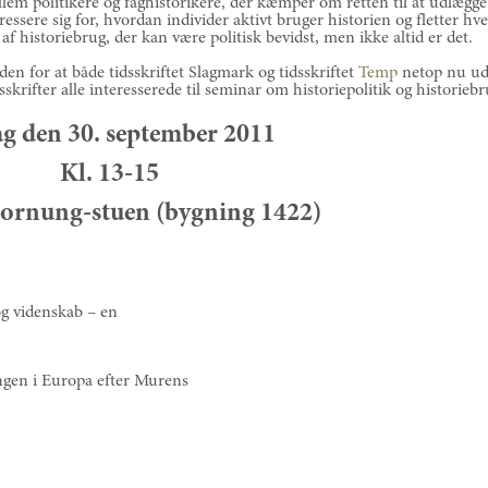
lem politikere og faghistorikere, der kæmper om retten til at udlægg
ressere sig for, hvordan individer aktivt bruger historien og fletter hv
 af historiebrug, der kan være politisk bevidst, men ikke altid er det.
den for at både tidsskriftet Slagmark og tidsskriftet
Temp
netop nu ud
sskrifter alle interesserede til seminar om historiepolitik og historiebr
g den 30. september 2011
Kl. 13-15
ornung-stuen (bygning 1422)
og videnskab – en
ngen i Europa efter Murens