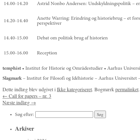
14.00-14.20
Astrid Nonbo Andersen: Undskyldningspolitik – en 
Anette Warring: Erindring og historiebrug – et for
14.20-14.40
perspektiver
14.40-15.00
Debat om politisk brug af historien
15.00-16.00
Reception
temphist
• Institut for Historie og Områdestudier • Aarhus Univer
Slagmark
– Institut for Filosofi og Idéhistorie – Aarhus Universit
Dette indlæg blev udgivet i
Ikke kategoriseret
. Bogmærk
permalinket
.
←
Call for papers – nr. 3
Næste indlæg
→
Søg efter:
Arkiver