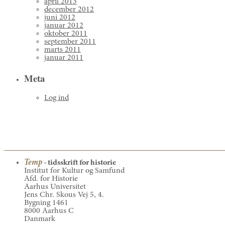
april 2013
december 2012
juni 2012
januar 2012
oktober 2011
september 2011
marts 2011
januar 2011
Meta
Log ind
Temp
- tidsskrift for historie
Institut for Kultur og Samfund
Afd. for Historie
Aarhus Universitet
Jens Chr. Skous Vej 5, 4.
Bygning 1461
8000 Aarhus C
Danmark