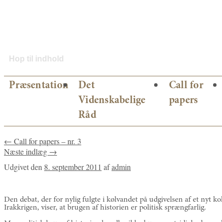
Hop til indhold
Præsentation
Det
Call for
Videnskabelige
papers
Råd
←
Call for papers – nr. 3
Næste indlæg
→
Udgivet den
8. september 2011
af
admin
Den debat, der for nylig fulgte i kølvandet på udgivelsen af et nyt k
Irakkrigen, viser, at brugen af historien er politisk sprængfarlig.