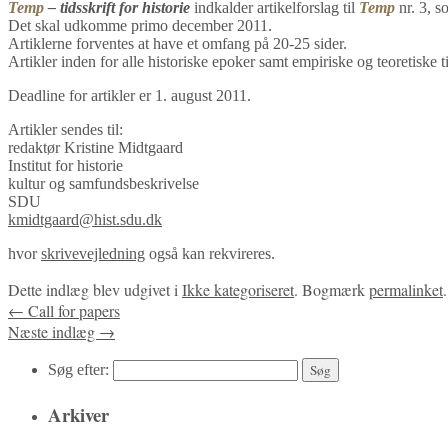
Temp
– tidsskrift for historie
indkalder artikelforslag til
Temp
nr. 3, s
Det skal udkomme primo december 2011.
Artiklerne forventes at have et omfang på 20-25 sider.
Artikler inden for alle historiske epoker samt empiriske og teoretiske 
Deadline for artikler er 1. august 2011.
Artikler sendes til:
redaktør Kristine Midtgaard
Institut for historie
kultur og samfundsbeskrivelse
SDU
kmidtgaard@hist.sdu.dk
hvor
skrivevejledning
også kan rekvireres.
Dette indlæg blev udgivet i
Ikke kategoriseret
. Bogmærk
permalinket
.
←
Call for papers
Næste indlæg
→
Søg efter:
Arkiver