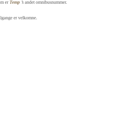
om er
Temp
’s
andet omnibusnummer.
tilgange er velkomne.