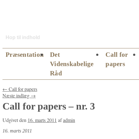
Hop til indhold
Præsentation
Det
Call for
Videnskabelige
papers
Råd
←
Call for papers
Næste indlæg
→
Call for papers – nr. 3
Udgivet den
16. marts 2011
af
admin
16. marts 2011