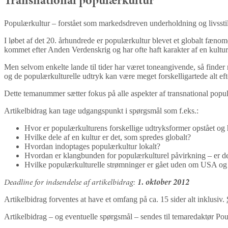
Transnational populærkultur
Populærkultur – forstået som markedsdreven underholdning og livssti
I løbet af det 20. århundrede er populærkultur blevet et globalt fænom
kommet efter Anden Verdenskrig og har ofte haft karakter af en kultur
Men selvom enkelte lande til tider har været toneangivende, så finde
og de populærkulturelle udtryk kan være meget forskelligartede alt ef
Dette temanummer sætter fokus på alle aspekter af transnational popul
Artikelbidrag kan tage udgangspunkt i spørgsmål som f.eks.:
Hvor er populærkulturens forskellige udtryksformer opstået og 
Hvilke dele af en kultur er det, som spredes globalt?
Hvordan indoptages populærkultur lokalt?
Hvordan er klangbunden for populærkulturel påvirkning – er den 
Hvilke populærkulturelle strømninger er gået uden om USA og V
Deadline for indsendelse af artikelbidrag:
1. oktober 2012
Artikelbidrag forventes at have et omfang på ca. 15 sider alt inklusiv.
Artikelbidrag – og eventuelle spørgsmål – sendes til temaredaktør Po