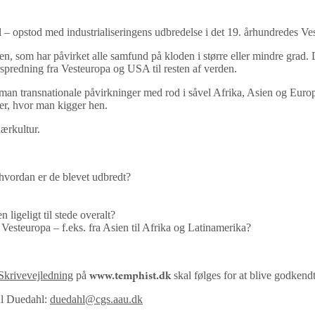
l – opstod med industrialiseringens udbredelse i det 19. århundredes V
en, som har påvirket alle samfund på kloden i større eller mindre grad. 
spredning fra Vesteuropa og USA til resten af verden.
r man transnationale påvirkninger med rod i såvel Afrika, Asien og Eu
ter, hvor man kigger hen.
ærkultur.
hvordan er de blevet udbredt?
ligeligt til stede overalt?
esteuropa – f.eks. fra Asien til Afrika og Latinamerika?
Skrivevejledning
på
skal følges for at blive godkendt
www.temphist.dk
ul Duedahl:
duedahl@cgs.aau.dk