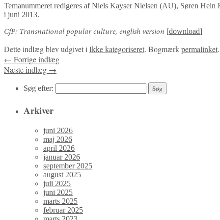
Temanummeret redigeres af Niels Kayser Nielsen (AU), Søren He
i juni 2013.
[
download
]
CfP: Transnational popular culture, english version
Dette indlæg blev udgivet i
Ikke kategoriseret
. Bogmærk
permalinket
.
←
Forrige indlæg
Næste indlæg
→
Søg efter:
Arkiver
juni 2026
maj 2026
april 2026
januar 2026
september 2025
august 2025
juli 2025
juni 2025
marts 2025
februar 2025
marts 2023