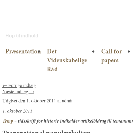
Hop til indhold
Præsentation
Det
Call for
Videnskabelige
papers
Råd
←
Forrige indlæg
Næste indlæg
→
Udgivet den
1. oktober 2011
af
admin
1. oktober 2011
Temp
– tidsskrift for historie indkalder artikelbidrag til temanu