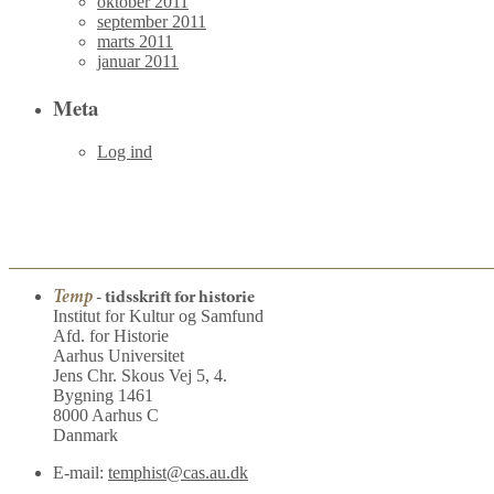
oktober 2011
september 2011
marts 2011
januar 2011
Meta
Log ind
Temp
- tidsskrift for historie
Institut for Kultur og Samfund
Afd. for Historie
Aarhus Universitet
Jens Chr. Skous Vej 5, 4.
Bygning 1461
8000 Aarhus C
Danmark
E-mail:
temphist@cas.au.dk