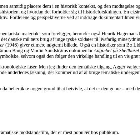
 men samtidig placere dem i en historisk kontekst, og den modtagelse og
historien, og hvordan det forholder sig til historieforskningen. En ekstr
pektiv. Fordelene og perspektiverne ved at inddrage dokumentarfilmen vis
mentariske materiale, som foreligger, herunder også Henrik Hagemans h
et danske militærs brug af unge tyske soldater til livsfarlig minerydning
ner
(1946) giver et mere nøgternt billede. Også en historiker som Bo L
 Simon Bang og Martin Sundstrøms dokumentar
Angrebet på Shellhuset
ymbolske, selvom også den følger den virkelige handling til en vis græ
 kronologiske faser. Men jeg finder den tematiske tilgang, Agger vælger,
ende anderledes læsning, der kommer ud af at bruge tematiske undergen
da heller ikke nogen grund til at betvivle, at det er den genre – med den
n dramatiske modstandsfilm, der er mest populær hos publikum.