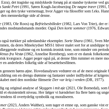
 Ezra)
,
det tragiske og mislykkede forsøg på at standse tyskerne ved g
a Sankt Petri
(1991, Søren Kragh-Jacobsen)og
De nøgne træer
(1991, M
rpiger og den tyske værnemagt, hvor Agger via filosoffer som f.eks. H
 den menneskelige side af denne.
ne
(1983, Ole Roos) og
Befrielsesbilleder
(1982, Lars Von Trier), der e
 hendes modstandsmands morder. Også
Den korte sommer
(1976, Edward
om også trækker på udenlandske eksempler.
Sorte Shara
(1961, Sven Meth
ammen, da deres Minekrydser MSS1 bliver malet sort for at undslippe ty
dlæggende realisme og en komisk-ironisk tone, som minder om periode
Venus fra Vestø
(1962, Annelise Reenberg), som er en dansk folkekomedi
y arisk kvægrace. Agger peger også på, at denne film rummer en mere m
r en anderledes folkelig side af besættelsesfilmen.
sen gennem børns øjne. Hovedanalysen vedrører en af de mest originale b
ildring om en drengs drømme og fantasier under indflydelse af krigens 
gtskabet med den nordiske filmserie
Der var krig i verden
(DR, 1977).
ig og original analyse af
Skyggen i mit øje
(2021, Ole Bornedal), som b
n til et eksistentielt niveau. Her følger vi hændelser fra flere børn og 
 tendens til overtydelig symbolik og moraliseren.
ommer
(2023, Anders Walther), som tager et emne op, som ganske vist er b