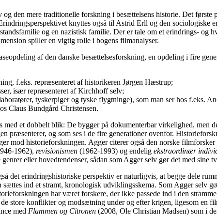
og den mere traditionelle forskning i besættelsens historie. Det første p
Erindringsperspektivet knyttes også til Astrid Erll og den sociologiske 
ndsfamilie og en nazistisk familie. Der er tale om et erindrings- og 
ension spiller en vigtig rolle i bogens filmanalyser.
aseopdeling af den danske besættelsesforskning, en opdeling i fire gene
, f.eks. repræsenteret af historikeren Jørgen Hæstrup;
er, især repræsenteret af Kirchhoff selv;
laboratører, tyskerpiger og tyske flygtninge), som man ser hos f.eks. An
 hos Claus Bundgård Christensen.
 med et dobbelt blik: De bygger på dokumenterbar virkelighed, men de e
ngen præsenterer, og som ses i de fire generationer ovenfor. Historiefors
igger mod historieforskningen. Agger citerer også den norske filmforsker
1946-1962),
revisionismen
(1962-1993) og endelig
ekstraordinær indivi
e genrer eller hovedtendenser, sådan som Agger selv gør det med sine t
å det erindringshistoriske perspektiv er naturligvis, at begge dele rum
n sættes ind et stramt, kronologisk udviklingsskema. Som Agger selv gø
orieforskningen har været forskere, der ikke passede ind i den stramm
de store konflikter og modsætning under og efter krigen, ligesom en f
sance med
Flammen og Citronen
(2008, Ole Christian Madsen) som i de