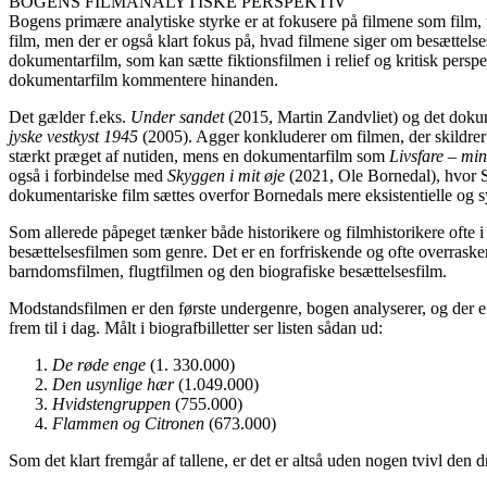
BOGENS FILMANALYTISKE PERSPEKTIV
Bogens primære analytiske styrke er at fokusere på filmene som film,
film, men der er også klart fokus på, hvad filmene siger om besættelses
dokumentarfilm, som kan sætte fiktionsfilmen i relief og kritisk pers
dokumentarfilm kommentere hinanden.
Det gælder f.eks.
Under sandet
(2015, Martin Zandvliet) og det doku
jyske vestkyst 1945
(2005). Agger konkluderer om filmen, der skildrer d
stærkt præget af nutiden, mens en dokumentarfilm som
Livsfare – mi
også i forbindelse med
Skyggen i mit øje
(2021, Ole Bornedal), hvor
dokumentariske film sættes overfor Bornedals mere eksistentielle og s
Som allerede påpeget tænker både historikere og filmhistorikere ofte i
besættelsesfilmen som genre. Det er en forfriskende og ofte overrask
barndomsfilmen, flugtfilmen og den biografiske besættelsesfilm.
Modstandsfilmen er den første undergenre, bogen analyserer, og der er 
frem til i dag. Målt i biografbilletter ser listen sådan ud:
De røde enge
(1. 330.000)
Den usynlige hær
(1.049.000)
Hvidstengruppen
(755.000)
Flammen og Citronen
(673.000)
Som det klart fremgår af tallene, er det er altså uden nogen tvivl de