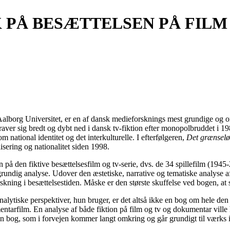
 PÅ BESÆTTELSEN PÅ FILM
Aalborg Universitet, er en af dansk medieforsknings mest grundige og or
aver sig bredt og dybt ned i dansk tv-fiktion efter monopolbruddet i 19
m national identitet og det interkulturelle. I efterfølgeren,
Det grænselø
isering og nationalitet siden 1998.
 på den fiktive besættelsesfilm og tv-serie, dvs. de 34 spillefilm (1945
grundig analyse. Udover den æstetiske, narrative og tematiske analyse a
rskning i besættelsestiden. Måske er den største skuffelse ved bogen, a
alytiske perspektiver, hun bruger, er det altså ikke en bog om hele den
arfilm. En analyse af både fiktion på film og tv og dokumentar ville h
 en bog, som i forvejen kommer langt omkring og går grundigt til værks 