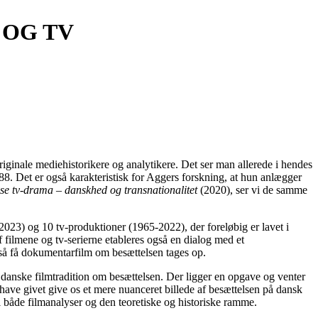
 OG TV
iginale mediehistorikere og analytikere. Det ser man allerede i hendes
88. Det er også karakteristisk for Aggers forskning, at hun anlægger
se tv-drama – danskhed og transnationalitet
(2020), ser vi de samme
-2023) og 10 tv-produktioner (1965-2022), der foreløbig er lavet i
f filmene og tv-serierne etableres også en dialog med et
t så få dokumentarfilm om besættelsen tages op.
 danske filmtradition om besættelsen. Der ligger en opgave og venter
ave givet give os et mere nuanceret billede af besættelsen på dansk
i både filmanalyser og den teoretiske og historiske ramme.