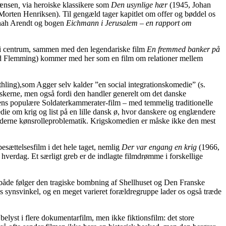
rænsen
,
via heroiske klassikere som
Den usynlige hær
(1945, Johan
orten Henriksen). Til gengæld tager kapitlet om offer og bøddel os
annah Arendt og bogen
Eichmann i Jerusalem – en rapport om
r i centrum, sammen med den legendariske film
En fremmed banker på
 Flemming) kommer med her som en film om relationer mellem
ling),som Agger selv kalder ”en social integrationskomedie” (s.
skerne, men også fordi den handler generelt om det danske
ns populære Soldaterkammerater-film – med temmelig traditionelle
e om krig og list på en lille dansk ø, hvor danskere og englændere
oderne kønsrolleproblematik. Krigskomedien er måske ikke den mest
esættelsesfilm i det hele taget, nemlig
Der var engang en krig
(1966,
hverdag. Et særligt greb er de indlagte filmdrømme i forskellige
åde følger den tragiske bombning af Shellhuset og Den Franske
unges synsvinkel, og en meget varieret forældregruppe lader os også træde
elyst i flere dokumentarfilm, men ikke fiktionsfilm: det store