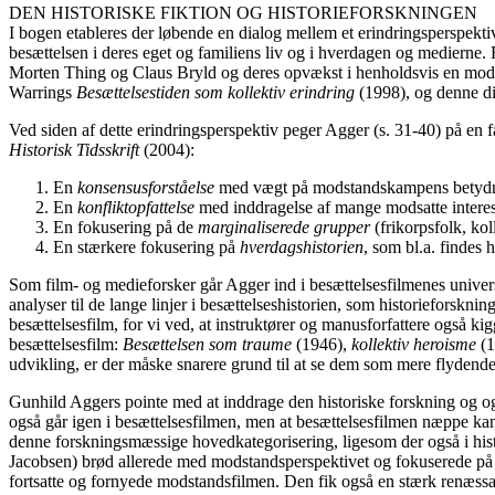
DEN HISTORISKE FIKTION OG HISTORIEFORSKNINGEN
I bogen etableres der løbende en dialog mellem et erindringsperspektiv 
besættelsen i deres eget og familiens liv og i hverdagen og medierne. 
Morten Thing og Claus Bryld og deres opvækst i henholdsvis en modsta
Warrings
Besættelsestiden som kollektiv erindring
(1998), og denne dim
Ved siden af dette erindringsperspektiv peger Agger (s. 31-40) på en f
Historisk Tidsskrift
(2004):
En
konsensusforståelse
med vægt på modstandskampens betydning
En
konfliktopfattelse
med inddragelse af mange modsatte interess
En fokusering på de
marginaliserede grupper
(frikorpsfolk, kol
En stærkere fokusering på
hverdagshistorien
, som bl.a. findes
Som film- og medieforsker går Agger ind i besættelsesfilmenes univers
analyser til de lange linjer i besættelseshistorien, som historieforskni
besættelsesfilm, for vi ved, at instruktører og manusforfattere også k
besættelsesfilm:
Besættelsen som traume
(1946),
kollektiv heroisme
(
udvikling, er der måske snarere grund til at se dem som mere flydend
Gunhild Aggers pointe med at inddrage den historiske forskning og ogs
også går igen i besættelsesfilmen, men at besættelsesfilmen næppe ka
denne forskningsmæssige hovedkategorisering, ligesom der også i hist
Jacobsen) brød allerede med modstandsperspektivet og fokuserede på 
fortsatte og fornyede modstandsfilmen. Den fik også en stærk renæs