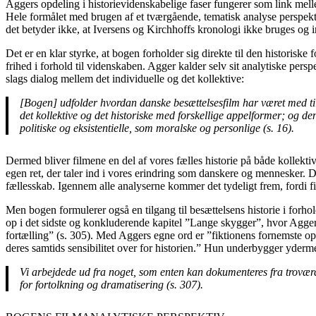
Aggers opdeling i historievidenskabelige faser fungerer som link mell
Hele formålet med brugen af et tværgående, tematisk analyse perspektiv
det betyder ikke, at Iversens og Kirchhoffs kronologi ikke bruges og i
Det er en klar styrke, at bogen forholder sig direkte til den historiske
frihed i forhold til videnskaben. Agger kalder selv sit analytiske per
slags dialog mellem det individuelle og det kollektive:
[Bogen] udfolder hvordan danske besættelsesfilm har været med til 
det kollektive og det historiske med forskellige appelformer; og 
politiske og eksistentielle, som moralske og personlige (s. 16).
Dermed bliver filmene en del af vores fælles historie på både kollektiv
egen ret, der taler ind i vores erindring som danskere og mennesker. De
fællesskab. Igennem alle analyserne kommer det tydeligt frem, fordi fil
Men bogen formulerer også en tilgang til besættelsens historie i forhol
op i det sidste og konkluderende kapitel ”Lange skygger”, hvor Agger kl
fortælling” (s. 305). Med Aggers egne ord er ”fiktionens fornemste opg
deres samtids sensibilitet over for historien.” Hun underbygger yder
Vi arbejdede ud fra noget, som enten kan dokumenteres fra troværdi
for fortolkning og dramatisering (s. 307).