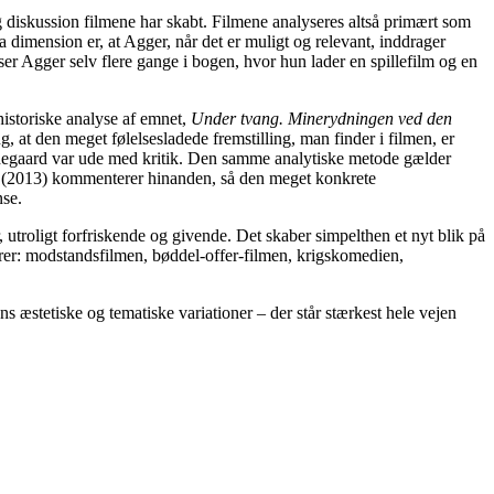
 diskussion filmene har skabt. Filmene analyseres altså primært som
a dimension er, at Agger, når det er muligt og relevant, inddrager
er Agger selv flere gange i bogen, hvor hun lader en spillefilm og en
istoriske analyse af emnet,
Under tvang. Minerydningen ved den
, at den meget følelsesladede fremstilling, man finder i filmen, er
idegaard var ude med kritik. Den samme analytiske metode gælder
(2013) kommenterer hinanden, så den meget konkrete
nse.
 utroligt forfriskende og givende. Det skaber simpelthen et nyt blik på
rer: modstandsfilmen, bøddel-offer-filmen, krigskomedien,
s æstetiske og tematiske variationer – der står stærkest hele vejen