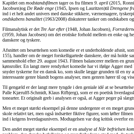
Kapitlet om
modstandsfilmen
tager os fra filmen
9. april
(2015, Ronni
Jacobsen)og
De Røde enge
(1945, Ipsen og Lauritzen)til
Drengene fr
ind i et helt andet univers med danske stikkere, værnemagere, tyske
ondskabens banalitet
(1963/2008) diskuterer tanker om ondskaben og
Filmanalytisk er det
Tre Aar efter
(1948, Johan Jacobsen)
, Forræder
(1959, Johan Jacobsen) om det erotiske forhold mellem en enke og
danskere og tyskere.
Afsnittet om besættelsen som komedie er et underholdende afsnit, s
155), handler om de meget forskelligartede danskere, der må holde s
sammenhold efter 29. august 1943. Filmen balancerer mellem en grun
kønsroller. En langt mere rendyrket komedie har vi ifølge Agger med
snyder tyskerne for en dansk ko, som skulle lægge grunden til en n
interessante genre blandt bogens analyser, men genren hører til og vise
Til gengæld er der langt mere tyngde i den geniale idé at se besættel
Palle Kjærulff-Schmidt, Klaus Rifbjerg), som er en poetisk hverdagssk
tonearter. Et originalt greb i analysen er også, at Agger peger på slæ
Men et meget stærkt eksempel på denne undergenre er en meget grund
skole relativt tæt, men også indsætter fiktive figurer, som løfter filme
ind i krigens hverdagsunivers. Modtagelsen var dog kritisk overfor en
Den andet meget stærke eksempel er en analyse af
Når befrielsen k