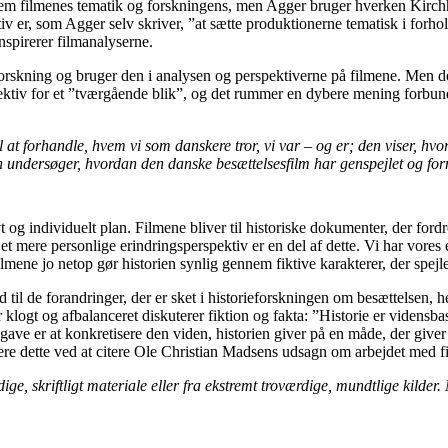
em filmenes tematik og forskningens, men Agger bruger hverken Kirchhof
 er, som Agger selv skriver, ”at sætte produktionerne tematisk i forhol
nspirerer filmanalyserne.
 forskning og bruger den i analysen og perspektiverne på filmene. Men det
spektiv for et ”tværgående blik”, og det rummer en dybere mening forbund
at forhandle, hvem vi som danskere tror, vi var – og er; den viser, hvor
den undersøger, hvordan den danske besættelsesfilm har genspejlet og fo
t og individuelt plan. Filmene bliver til historiske dokumenter, der ford
t mere personlige erindringsperspektiv er en del af dette. Vi har vores e
mene jo netop gør historien synlig gennem fiktive karakterer, der spejle
d til de forandringer, der er sket i historieforskningen om besættelsen,
ogt og afbalanceret diskuterer fiktion og fakta: ”Historie er vidensbaser
ave er at konkretisere den viden, historien giver på en måde, der giver 
mere dette ved at citere Ole Christian Madsens udsagn om arbejdet med 
ge, skriftligt materiale eller fra ekstremt troværdige, mundtlige kilder