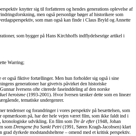
erspektiv knytter sig til forfatteren og hendes generations oplevelse af
erindringsforskning, men også personlige bøger af historikere som
hverdagsperspektiv, som man også kan finde i Claus Bryld og Annette
rationer, som bygger på Hans Kirchhoffs indflydelsesrige artikel i
ette Warring;
r også fiktive fortællinger. Men hun forholder sig også i sine
kningens generationer har givetvis påvirket den historiske
 Gunnar Iversens ofte citerede faseinddeling af den norske
duel heroisme
(1993-2001). Hvor Iversen tænker dette som en lineær
værgående, tematiske undergenrer.
mer tendenser og forandringer i vores perspektiv på besættelsen, som
r opmærksom på, har der hele vejen været film, som ikke faldt ind i
e, kronologiske udvikling. En film som
Tre år efter
(1948, Johan
ilm som
Drengene fra Sankt Petri
(1991, Søren Kragh-Jacobsen) klart
n grad dyrkede modstandsheltene – omend med et kritisk perspektiv.