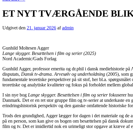
ET NYT TVÆRGÅENDE BLIK
Udgivet den
21. januar 2026
af
admin
Gunhild Moltesen Agger
Lange skygger. Besættelsen i film og serier (2025)
Nord Academic/Gads Forlag
Gunhild Agger, professor emerita og dr.phil i dansk mediehistorie på 
disputats,
Dansk tv-drama. Arvesølv og underholdning
(2005), som gr
fundamentale teoretiske perspektiver på sit stof, her bl.a. spørgsmålet o
teoretiske og analytiske kvaliteter og fokus på forholdet mellem global
I sin nye bog
Lange skygger. Besættelsen i film og serier
fokuserer hun
Danmark. Det er en ret stor gruppe film og tv-serier at underkaste en 
erindringshistorisk perspektiv og den ganske omfattende historiske fo
Trods den grundighed, Agger lægger for dagen i det materiale og de an
på en person, som kan give os bogen om besættelsen på dansk dokument
film og tv. Det er imidlertid nok en urimeligt stor opgave at kræve af