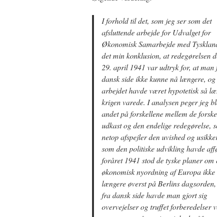
I forhold til det, som jeg ser som det
afsluttende arbejde for Udvalget for
Økonomisk Samarbejde med Tyskland
det min konklusion, at redegørelsen 
29. april 1941 var udtryk for, at man 
dansk side ikke kunne nå længere, og
arbejdet havde været hypotetisk så l
krigen varede. I analysen peger jeg b
andet på forskellene mellem de forske
udkast og den endelige redegørelse, 
netop afspejler den uvished og usikke
som den politiske udvikling havde affø
foråret 1941 stod de tyske planer om
økonomisk nyordning af Europa ikke
længere øverst på Berlins dagsorden
fra dansk side havde man gjort sig
overvejelser og truffet forberedelser v