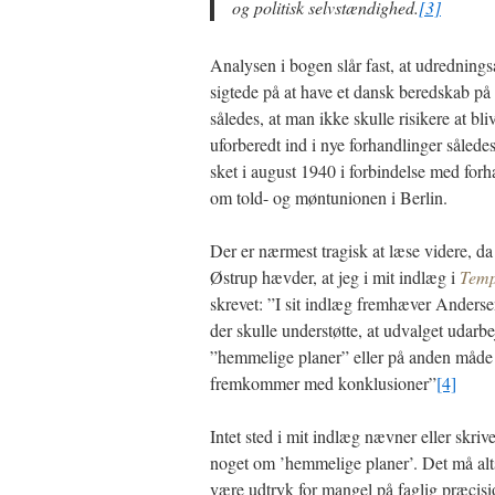
og politisk selvstændighed.
[3]
Analysen i bogen slår fast, at udrednings
sigtede på at have et dansk beredskab på
således, at man ikke skulle risikere at bli
uforberedt ind i nye forhandlinger sålede
sket i august 1940 i forbindelse med for
om told- og møntunionen i Berlin.
Der er nærmest tragisk at læse videre, d
Østrup hævder, at jeg i mit indlæg i
Tem
skrevet: ”I sit indlæg fremhæver Andersen
der skulle understøtte, at udvalget udarb
”hemmelige planer” eller på anden måde
fremkommer med konklusioner”
[4]
Intet sted i mit indlæg nævner eller skriv
noget om ’hemmelige planer’. Det må alt
være udtryk for mangel på faglig præcisio