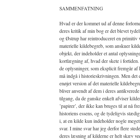
SAMMENFATNING
Hvad er der kommet ud af denne forlorne
deres kritik af min bog er det blevet tydel
og Østrup har reintroduceret en primitiv 
materielle kildebegreb, som anskuer kild
objekt, der indeholder et antal oplysninger
kortlægning af, hvad der skete i fortiden
de oplysninger, som eksplicit fremgår af 
må indgå i historieskrivningen. Men det 
enøjet version af det materielle kildebeg
bliver anvendt af dem i deres antikverede
tilgang, da de ganske enkelt afviser kilde
’papirer’, der ikke kan bruges til at nå fre
historiens essens, og de tydeligvis stædig
i, at en kilde kun indeholder nogle mege
svar. I mine svar har jeg derfor flere steder
deres læsning af kilderne er helt skæv ved