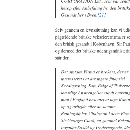
CORPORATION Ltd., som var sendt
herop efter Anbefaling fra den britisk
Gesandt her i Byen.
[21]
Selv gennem en levnsslutning kan vi udle
pågældende britiske vekselererfirma er se
den britisk gesandt i København, Sir Pa
og dermed det britiske udenrigsminister
står der:
Det omtalte Firma er brokers, der er
interesseret i at arrangere finansiel
Kreditgivning. Som Følge af Tyskerne
ihærdige Anstrengelser rundt omkrin
man i England besluttet at tage Kam
op og arbejde efter de samme
Retningslinier. Chairman i dette Firm
Sir Georges Clark, en gammel Bekend
Ingeniør Saxild og Undertegnede, ide