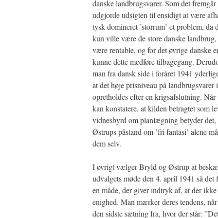
danske landbrugsvarer. Som det fremgår 
udgjorde udsigten til ensidigt at være af
tysk domineret ’storrum’ et problem, da d
kun ville være de store danske landbrug,
være rentable, og for det øvrige danske e
kunne dette medføre tilbagegang. Derudo
man fra dansk side i foråret 1941 yderlig
at det høje prisniveau på landbrugsvarer
opretholdes efter en krigsafslutning. Når 
kan konstatere, at kilden betragtet som 
vidnesbyrd om planlægning betyder det, 
Østrups påstand om ’fri fantasi’ alene må
dem selv.
I øvrigt vælger Bryld og Østrup at beskær
udvalgets møde den 4. april 1941 så det 
en måde, der giver indtryk af, at der ikk
enighed. Man mærker deres tendens, når 
den sidste sætning fra, hvor der står: ”De