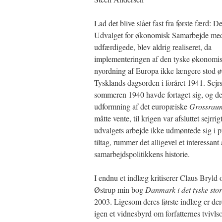
Lad det blive slået fast fra første færd: D
Udvalget for økonomisk Samarbejde me
udfærdigede, blev aldrig realiseret, da
implementeringen af den tyske økonomi
nyordning af Europa ikke længere stod ø
Tysklands dagsorden i foråret 1941. Sejrs
sommeren 1940 havde fortaget sig, og de
udformning af det europæiske
Grossraum
måtte vente, til krigen var afsluttet sejrri
udvalgets arbejde ikke udmøntede sig i p
tiltag, rummer det alligevel et interessant
samarbejdspolitikkens historie.
I endnu et indlæg kritiserer Claus Bryld 
Østrup min bog
Danmark i det tyske st
2003. Ligesom deres første indlæg er der
igen et vidnesbyrd om forfatternes tvivls