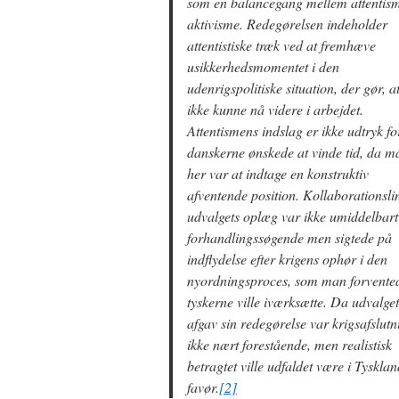
som en balancegang mellem attentis
aktivisme. Redegørelsen indeholder
attentistiske træk ved at fremhæve
usikkerhedsmomentet i den
udenrigspolitiske situation, der gør, 
ikke kunne nå videre i arbejdet.
Attentismens indslag er ikke udtryk for
danskerne ønskede at vinde tid, da må
her var at indtage en konstruktiv
afventende position. Kollaborationslin
udvalgets oplæg var ikke umiddelbart
forhandlingssøgende men sigtede på
indflydelse efter krigens ophør i den
nyordningsproces, som man forvente
tyskerne ville iværksætte. Da udvalget
afgav sin redegørelse var krigsafslut
ikke nært forestående, men realistisk
betragtet ville udfaldet være i Tysklan
favør.
[2]