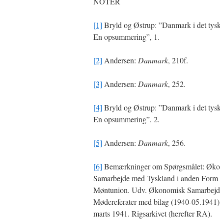
NOTER
[1]
Bryld og Østrup: ”Danmark i det tysk
En opsummering”, 1.
[2]
Andersen:
Danmark
, 210f.
[3]
Andersen:
Danmark
, 252.
[4]
Bryld og Østrup: ”Danmark i det tysk
En opsummering”, 2.
[5]
Andersen:
Danmark
, 256.
[6]
Bemærkninger om Spørgsmålet: Øk
Samarbejde med Tyskland i anden Form 
Møntunion. Udv. Økonomisk Samarbejd
Mødereferater med bilag (1940-05.1941),
marts 1941. Rigsarkivet (herefter RA).