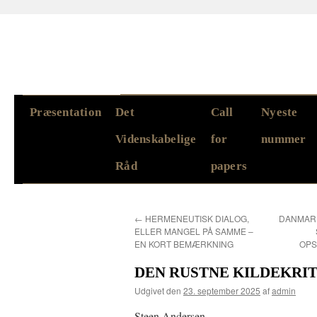
Hop
Præsentation
Det
Call
Nyeste
til
Videnskabelige
for
nummer
indhold
Råd
papers
←
HERMENEUTISK DIALOG,
DANMARK
ELLER MANGEL PÅ SAMME –
EN KORT BEMÆRKNING
OP
DEN RUSTNE KILDEKRIT
Udgivet den
23. september 2025
af
admin
Steen Andersen