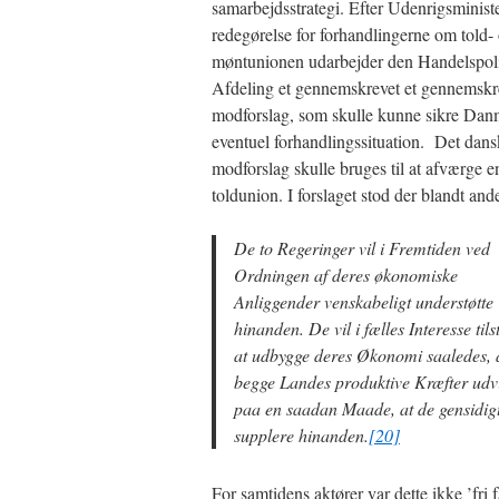
samarbejdsstrategi. Efter Udenrigsministe
redegørelse for forhandlingerne om told-
møntunionen udarbejder den Handelspoli
Afdeling et gennemskrevet et gennemskr
modforslag, som skulle kunne sikre Dan
eventuel forhandlingssituation. Det dan
modforslag skulle bruges til at afværge 
toldunion. I forslaget stod der blandt ande
De to Regeringer vil i Fremtiden ved
Ordningen af deres økonomiske
Anliggender venskabeligt understøtte
hinanden. De vil i fælles Interesse til
at udbygge deres Økonomi saaledes, 
begge Landes produktive Kræfter udv
paa en saadan Maade, at de gensidig
supplere hinanden.
[20]
For samtidens aktører var dette ikke ’fri 