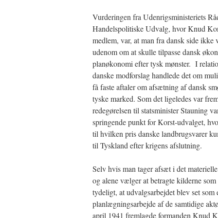
Vurderingen fra Udenrigsministeriets R
Handelspolitiske Udvalg, hvor Knud Kor
medlem, var, at man fra dansk side ikke
udenom om at skulle tilpasse dansk økon
planøkonomi efter tysk mønster. I relation
danske modforslag handlede det om muli
få faste aftaler om afsætning af dansk smø
tyske marked. Som det ligeledes var frem
redegørelsen til statsminister Stauning va
springende punkt for Korst-udvalget, hv
til hvilken pris danske landbrugsvarer ku
til Tyskland efter krigens afslutning.
Selv hvis man tager afsæt i det materiell
og alene vælger at betragte kilderne som 
tydeligt, at udvalgsarbejdet blev set som 
planlægningsarbejde af de samtidige aktø
april 1941 fremlagde formanden Knud Ko