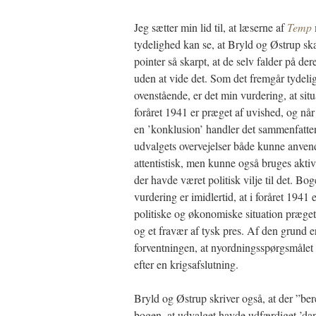
Jeg sætter min lid til, at læserne af
Temp
tydelighed kan se, at Bryld og Østrup sk
pointer så skarpt, at de selv falder på de
uden at vide det. Som det fremgår tydelig
ovenstående, er det min vurdering, at situ
foråret 1941 er præget af uvished, og når
en ’konklusion’ handler det sammenfatte
udvalgets overvejelser både kunne anven
attentistisk, men kunne også bruges aktivi
der havde været politisk vilje til det. Bo
vurdering er imidlertid, at i foråret 1941 
politiske og økonomiske situation præget
og et fravær af tysk pres. Af den grund e
forventningen, at nyordningsspørgsmålet e
efter en krigsafslutning.
Bryld og Østrup skriver også, at der ”ber
bogen, at udvalget havde udfærdiget ’da