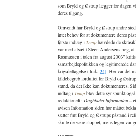
som Bryld og Østrup lægger for dagen vi
deres tilgang.
Omvendt har Bryld og Østrup andre stede
intet behov for at dokumentere deres påst
første indlæg i
Temp
hævdede de skråsikk
var med afsæt i Steen Andersens bog, a
Rasmussen i talen fra august 2003” kriti
samarbejdspolitikken og legitimerede da
krigsdeltagelse i Irak.
[24]
Her var det ma
kildebegreb forduftet for Bryld og Østrup
stund, da det ikke kan dokumenteres. Si
indlæg i
Temp
blev dette synspunkt også
redaktionelt i
Dagbladet Information
– e
avisen Information siden har måttet bekl
sætter fint Bryld og Østrups påstand i re
skulle de være stoppet, mens legen var g