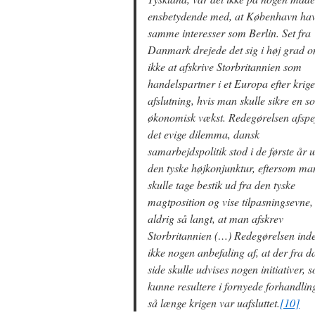
ensbetydende med, at København ha
samme interesser som Berlin. Set fra
Danmark drejede det sig i høj grad 
ikke at afskrive Storbritannien som
handelspartner i et Europa efter krig
afslutning, hvis man skulle sikre en so
økonomisk vækst. Redegørelsen afspe
det evige dilemma, dansk
samarbejdspolitik stod i de første år 
den tyske højkonjunktur, eftersom ma
skulle tage bestik ud fra den tyske
magtposition og vise tilpasningsevne
aldrig så langt, at man afskrev
Storbritannien (…) Redegørelsen ind
ikke nogen anbefaling af, at der fra d
side skulle udvises nogen initiativer, 
kunne resultere i fornyede forhandlin
så længe krigen var uafsluttet.
[10]