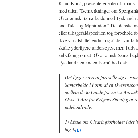
Knud Korst, præsenterede den 4. marts 1
med titlen ”Bemærkninger om Spørgsmål
Økonomisk Samarbejde med Tyskland i
end Told- og Møntunion.” Det danske m
eller tilbagefaldsposition tog forbehold fo
ikke var afsluttet endnu og at der var for
skulle yderligere undersøges, men i udva
anbefaling om et ’Økonomisk Samarbej
Tyskland i en anden Form’ hed det:
Det ligger nært at forestille sig et saa
Samarbejde i Form af en Overenskom
mellem de to Lande for en vis Aarræk
f.Eks. 5 Aar fra Krigens Slutning at r
indeholdende:
1) Aftale om Clearingforholdet i det h
taget.
[6]