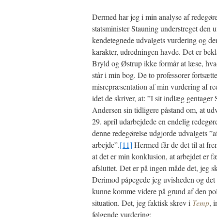
Dermed har jeg i min analyse af redegørel
statsminister Stauning understreget den 
kendetegnede udvalgets vurdering og de
karakter, udredningen havde. Det er bekla
Bryld og Østrup ikke formår at læse, hva
står i min bog. De to professorer fortsætt
misrepræsentation af min vurdering af re
idet de skriver, at: ”I sit indlæg gentager
Andersen sin tidligere påstand om, at ud
29. april udarbejdede en endelig redegøre
denne redegørelse udgjorde udvalgets ”a
arbejde”.
[11]
Hermed får de det til at fr
at det er min konklusion, at arbejdet er f
afsluttet. Det er på ingen måde det, jeg sk
Derimod påpegede jeg uvisheden og det 
kunne komme videre på grund af den pol
situation. Det, jeg faktisk skrev i
Temp
, 
følgende vurdering: