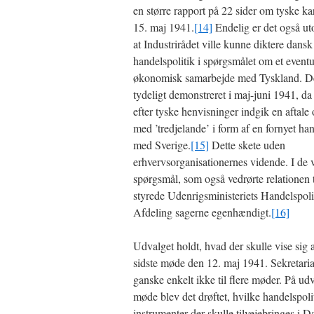
en større rapport på 22 sider om tyske kar
15. maj 1941.
[14]
Endelig er det også uto
at Industrirådet ville kunne diktere dansk
handelspolitik i spørgsmålet om et eventu
økonomisk samarbejde med Tyskland. De
tydeligt demonstreret i maj-juni 1941, 
efter tyske henvisninger indgik en aftal
med ’tredjelande’ i form af en fornyet han
med Sverige.
[15]
Dette skete uden
erhvervsorganisationernes vidende. I de 
spørgsmål, som også vedrørte relationen t
styrede Udenrigsministeriets Handelspoli
Afdeling sagerne egenhændigt.
[16]
Udvalget holdt, hvad der skulle vise sig a
sidste møde den 12. maj 1941. Sekretaria
ganske enkelt ikke til flere møder. På udv
møde blev det drøftet, hvilke handelspoli
instrumenter der skulle tilvejebringes i D