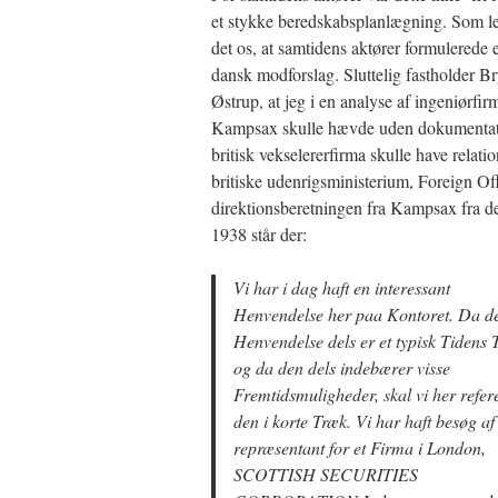
et stykke beredskabsplanlægning. Som le
det os, at samtidens aktører formulerede et
dansk modforslag. Sluttelig fastholder B
Østrup, at jeg i en analyse af ingeniørfir
Kampsax skulle hævde uden dokumentati
britisk vekselererfirma skulle have relation
britiske udenrigsministerium, Foreign Off
direktionsberetningen fra Kampsax fra 
1938 står der:
Vi har i dag haft en interessant
Henvendelse her paa Kontoret. Da d
Henvendelse dels er et typisk Tidens 
og da den dels indebærer visse
Fremtidsmuligheder, skal vi her refer
den i korte Træk. Vi har haft besøg af
repræsentant for et Firma i London,
SCOTTISH SECURITIES