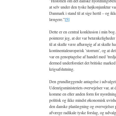
”Historien om det danske nyordningsbere
at selv under den tyske højkonjunktur va
Danmark i stand til at sige hertil – og ikk
længere.”
[5]
Dette er en central konklusion i min bog
pointerer jeg, at der var betænkeligheder
til at skulle være afhængig af at skulle h
kontinentaleuropæisk ’storrum’, og at de
var en genoptagelse af handel med ’tredje
dermed underforstået det britiske marked 
krigsafslutning.
Den grundlæggende antagelse i udvalget
Udenrigsministeriets overvejelser var, at d
komme en eller anden form for nyordning
politisk og ikke mindst økonomisk uvish
den danske planlægning og overvejelser 
afværge radikale tyske forslag, og udval