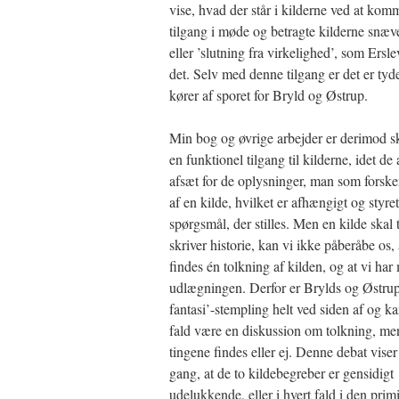
vise, hvad der står i kilderne ved at kom
tilgang i møde og betragte kilderne snæv
eller ’slutning fra virkelighed’, som Ersl
det. Selv med denne tilgang er det er tyde
kører af sporet for Bryld og Østrup.
Min bog og øvrige arbejder er derimod sk
en funktionel tilgang til kilderne, idet d
afsæt for de oplysninger, man som forske
af en kilde, hvilket er afhængigt og styret
spørgsmål, der stilles. Men en kilde skal 
skriver historie, kan vi ikke påberåbe os,
findes én tolkning af kilden, og at vi ha
udlægningen. Derfor er Brylds og Østrups
fantasi’-stempling helt ved siden af og ka
fald være en diskussion om tolkning, m
tingene findes eller ej. Denne debat vise
gang, at de to kildebegreber er gensidigt
udelukkende, eller i hvert fald i den primi