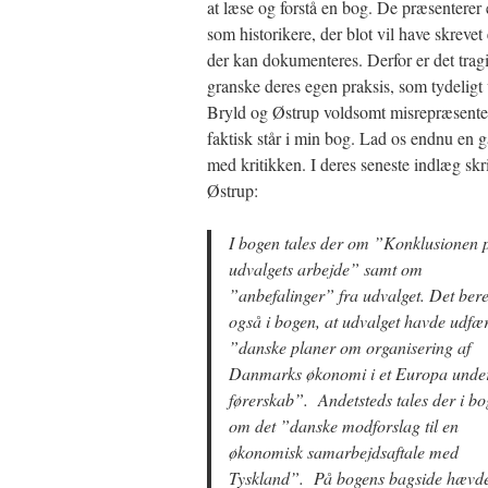
at læse og forstå en bog. De præsenterer e
som historikere, der blot vil have skrevet 
der kan dokumenteres. Derfor er det trag
granske deres egen praksis, som tydeligt v
Bryld og Østrup voldsomt misrepræsenter
faktisk står i min bog. Lad os endnu en
med kritikken. I deres seneste indlæg skr
Østrup:
I bogen tales der om ”Konklusionen 
udvalgets arbejde” samt om
”anbefalinger” fra udvalget. Det bere
også i bogen, at udvalget havde udfær
”danske planer om organisering af
Danmarks økonomi i et Europa under
førerskab”. Andetsteds tales der i b
om det ”danske modforslag til en
økonomisk samarbejdsaftale med
Tyskland”. På bogens bagside hævd