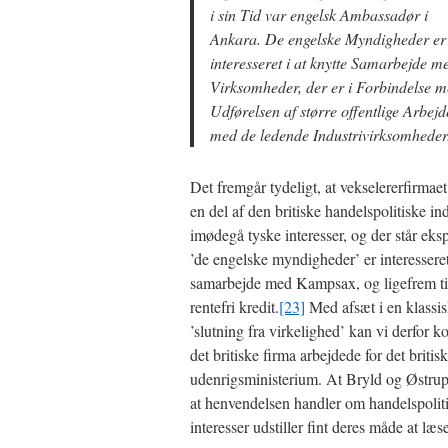
i sin Tid var engelsk Ambassadør i
Ankara. De engelske Myndigheder er
interesseret i at knytte Samarbejde m
Virksomheder, der er i Forbindelse 
Udførelsen af større offentlige Arbejd
med de ledende Industrivirksomheder
Det fremgår tydeligt, at vekselererfirmae
en del af den britiske handelspolitiske ind
imødegå tyske interesser, og der står ekspl
’de engelske myndigheder’ er interesseret
samarbejde med Kampsax, og ligefrem ti
rentefri kredit.
[23]
Med afsæt i en klassis
’slutning fra virkelighed’ kan vi derfor k
det britiske firma arbejdede for det britis
udenrigsministerium. At Bryld og Østrup
at henvendelsen handler om handelspolit
interesser udstiller fint deres måde at læs