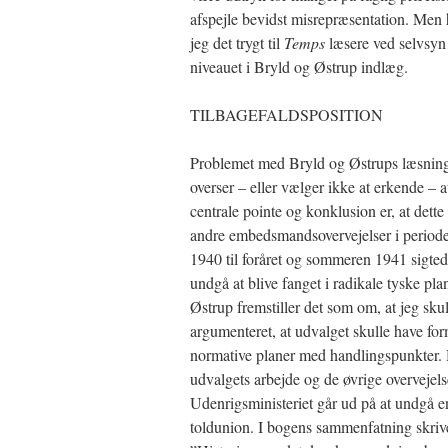
afspejle bevidst misrepræsentation. Men 
jeg det trygt til
Temps
læsere ved selvsy
niveauet i Bryld og Østrup indlæg.
TILBAGEFALDSPOSITION
Problemet med Bryld og Østrups læsning 
overser – eller vælger ikke at erkende – 
centrale pointe og konklusion er, at dett
andre embedsmandsovervejelser i periode
1940 til foråret og sommeren 1941 sigted
undgå at blive fanget i radikale tyske pla
Østrup fremstiller det som om, at jeg sku
argumenteret, at udvalget skulle have for
normative planer med handlingspunkter.
udvalgets arbejde og de øvrige overvejels
Udenrigsministeriet går ud på at undgå 
toldunion. I bogens sammenfatning skrive