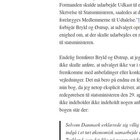
Formanden skulde udarbejde Udkast til 
Skrivelse til Statsministeren, saaledes at 
forelægges Medlemmerne til Udtalelse.”
[
forbigår Bryld og Østrup, at udvalget op
enighed om, at der skulle udarbejdes en 
til statsministeren.
Endelig fremfører Bryld og Østrup, at je
ikke skulle anføre, at udvalget ikke var i s
fremkomme med anbefalinger eller konk
vejledninger. Det må bero på endnu en fe
min bog, da jeg netop eksplicit skriver, at
redegørelsen til statsministeren den 29. a
ikke indeholder ikke indeholdt nogen anb
bogen står der:
Selvom Danmark erklærede sig villig t
indgå i et tæt økonomisk samarbejde
Tyskland, var det ikke på nogen måde