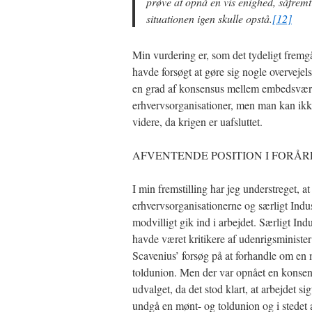
prøve at opnå en vis enighed, såfremt
situationen igen skulle opstå.
[12]
Min vurdering er, som det tydeligt fremg
havde forsøgt at gøre sig nogle overvejel
en grad af konsensus mellem embedsvæ
erhvervsorganisationer, men man kan i
videre, da krigen er uafsluttet.
AFVENTENDE POSITION I FORÅRE
I min fremstilling har jeg understreget, at
erhvervsorganisationerne og særligt Indu
modvilligt gik ind i arbejdet. Særligt Indu
havde været kritikere af udenrigsminister
Scavenius’ forsøg på at forhandle om en
toldunion. Men der var opnået en konsen
udvalget, da det stod klart, at arbejdet si
undgå en mønt- og toldunion og i stedet 