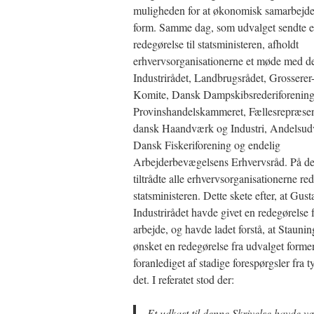
muligheden for at økonomisk samarbejde
form. Samme dag, som udvalget sendte 
redegørelse til statsministeren, afholdt
erhvervsorganisationerne et møde med de
Industrirådet, Landbrugsrådet, Grosserer-
Komite, Dansk Dampskibsrederiforening
Provinshandelskammeret, Fællesrepræsen
dansk Haandværk og Industri, Andelsudv
Dansk Fiskeriforening og endelig
Arbejderbevægelsens Erhvervsråd. På d
tiltrådte alle erhvervsorganisationerne red
statsministeren. Dette skete efter, at Gust
Industrirådet havde givet en redegørelse 
arbejde, og havde ladet forstå, at Stauni
ønsket en redegørelse fra udvalget formen
foranlediget af stadige forespørgsler fra t
det. I referatet stod der:
Et udkast til denne Skrivelse havde v