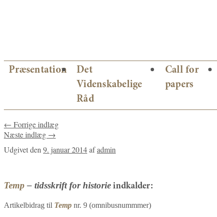
Hop
Præsentation
Det
Call for
til
Videnskabelige
papers
indhold
Råd
←
Forrige indlæg
Næste indlæg
→
Udgivet den
9. januar 2014
af
admin
Temp
– tidsskrift for historie
indkalder:
Artikelbidrag til
Temp
nr. 9 (omnibusnummmer)