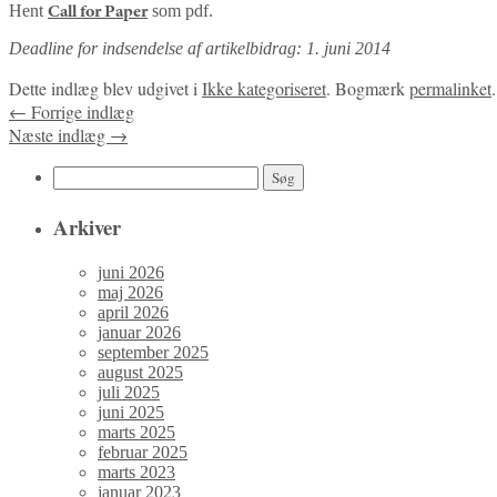
Hent
som pdf.
Call for Paper
Deadline for indsendelse af artikelbidrag: 1. juni 2014
Dette indlæg blev udgivet i
Ikke kategoriseret
. Bogmærk
permalinket
.
←
Forrige indlæg
Næste indlæg
→
Søg
efter:
Arkiver
juni 2026
maj 2026
april 2026
januar 2026
september 2025
august 2025
juli 2025
juni 2025
marts 2025
februar 2025
marts 2023
januar 2023