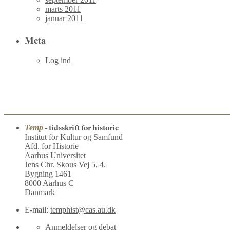
marts 2011
januar 2011
Meta
Log ind
Temp
- tidsskrift for historie
Institut for Kultur og Samfund
Afd. for Historie
Aarhus Universitet
Jens Chr. Skous Vej 5, 4.
Bygning 1461
8000 Aarhus C
Danmark
E-mail:
temphist@cas.au.dk
Anmeldelser og debat