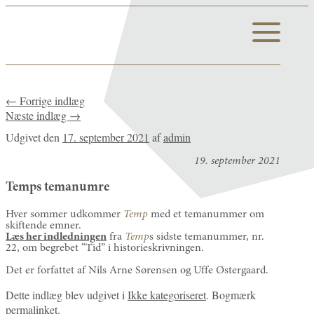
←
Forrige indlæg
Næste indlæg
→
Udgivet den
17. september 2021
af
admin
19. september 2021
Temps temanumre
Hver sommer udkommer
Temp
med et temanummer om
skiftende emner.
Læs her indledningen
fra
Temp
s sidste temanummer, nr.
22, om begrebet “Tid” i historieskrivningen.
Det er forfattet af Nils Arne Sørensen og Uffe Østergaard.
Dette indlæg blev udgivet i
Ikke kategoriseret
. Bogmærk
permalinket
.