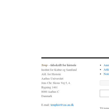
Temp
- tidsskrift for historie
Anme
Arki
Institut for Kultur og Samfund
Nor
Afd. for Historie
Aarhus Universitet
Jens Chr. Skous Vej 5, 4.
Bygning 1461
8000 Aarhus C
Danmark
E-mail:
temphist@cas.au.dk
Til top