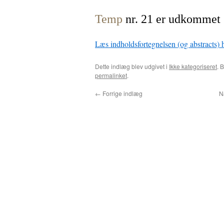
Temp
nr. 21 er udkommet
Læs indholdsfortegnelsen (og abstracts) h
Dette indlæg blev udgivet i
Ikke kategoriseret
. 
permalinket
.
←
Forrige indlæg
N