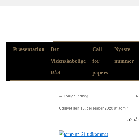
Hop
Præsentation
Det
Call
Nyeste
til
Videnskabelige
for
nummer
indhold
Råd
papers
←
Forrige indlæg
N
Udgivet den
16. december 2020
af
admin
16. d